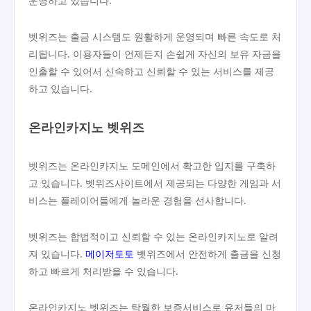
운영하고 있습니다.
벳위즈는 출금 시스템도 원활하게 운영되며 빠른 속도로 처
리됩니다. 이용자들이 언제든지 손쉽게 자신의 보유 자금을
인출할 수 있어서 신속하고 신뢰할 수 있는 서비스를 제공
하고 있습니다.
온라인카지노 벳위즈
벳위즈는 온라인카지노 도메인에서 확고한 입지를 구축하
고 있습니다. 벳위즈사이트에서 제공되는 다양한 게임과 서
비스는 플레이어들에게 놀라운 경험을 선사합니다.
벳위즈는 합법적이고 신뢰할 수 있는 온라인카지노로 알려
져 있습니다.
메이저토토
벳위즈에서 안전하게 출금을 신청
하고 빠르게 처리받을 수 있습니다.
온라인카지노 벳위즈는 탁월한 보증서비스로 유저들의 마