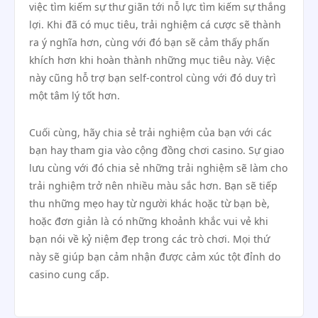
việc tìm kiếm sự thư giãn tới nỗ lực tìm kiếm sự thắng
lợi. Khi đã có mục tiêu, trải nghiệm cá cược sẽ thành
ra ý nghĩa hơn, cùng với đó bạn sẽ cảm thấy phấn
khích hơn khi hoàn thành những mục tiêu này. Việc
này cũng hỗ trợ bạn self-control cùng với đó duy trì
một tâm lý tốt hơn.
Cuối cùng, hãy chia sẻ trải nghiệm của bạn với các
bạn hay tham gia vào cộng đồng chơi casino. Sự giao
lưu cùng với đó chia sẻ những trải nghiệm sẽ làm cho
trải nghiệm trở nên nhiều màu sắc hơn. Bạn sẽ tiếp
thu những mẹo hay từ người khác hoặc từ bạn bè,
hoặc đơn giản là có những khoảnh khắc vui vẻ khi
bạn nói về kỷ niệm đẹp trong các trò chơi. Mọi thứ
này sẽ giúp bạn cảm nhận được cảm xúc tột đỉnh do
casino cung cấp.