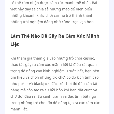
có thể cảm nhận được cảm xúc mạnh mẽ nhất. Bài
viết này đây sẽ chia sẻ những mẹo để biến biến
những khoảnh khắc chơi casino trở thành thành
những trải nghiệm đáng nhớ cùng trọn vẹn hơn.
Làm Thế Nào Để Gây Ra Cảm Xúc Mãnh
Liệt
Khi tham gia tham gia vào những trò chơi casino,
thao tác gây ra cảm xúc mãnh liệt là điều rất quan
trọng để nâng cao kinh nghiệm. Trước hết, bạn nên
tìm hiểu và chọn những trò chơi có độ kịch tính cao,
như poker và blackjack. Các trò chơi đó đều cần tài
năng mà còn tạo ra sự hồi hộp khi bạn đặt cược và
chờ đợi đầu ra. Sự cạnh tranh và đặc tính bất ngờ
trong những trò chơi đó dễ dàng tạo ra các cảm xúc
mãnh liệt.