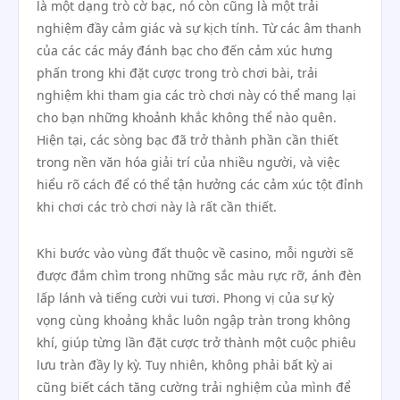
là một dạng trò cờ bạc, nó còn cũng là một trải
nghiệm đầy cảm giác và sự kịch tính. Từ các âm thanh
của các các máy đánh bạc cho đến cảm xúc hưng
phấn trong khi đặt cược trong trò chơi bài, trải
nghiệm khi tham gia các trò chơi này có thể mang lại
cho bạn những khoảnh khắc không thể nào quên.
Hiện tại, các sòng bạc đã trở thành phần cần thiết
trong nền văn hóa giải trí của nhiều người, và việc
hiểu rõ cách để có thể tận hưởng các cảm xúc tột đỉnh
khi chơi các trò chơi này là rất cần thiết.
Khi bước vào vùng đất thuộc về casino, mỗi người sẽ
được đắm chìm trong những sắc màu rực rỡ, ánh đèn
lấp lánh và tiếng cười vui tươi. Phong vị của sự kỳ
vọng cùng khoảng khắc luôn ngập tràn trong không
khí, giúp từng lần đặt cược trở thành một cuộc phiêu
lưu tràn đầy ly kỳ. Tuy nhiên, không phải bất kỳ ai
cũng biết cách tăng cường trải nghiệm của mình để