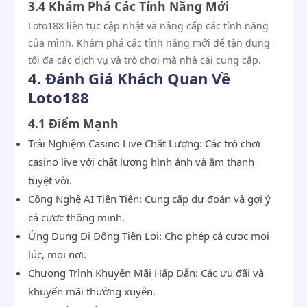
3.4 Khám Phá Các Tính Năng Mới
Loto188 liên tục cập nhật và nâng cấp các tính năng
của mình. Khám phá các tính năng mới để tận dụng
tối đa các dịch vụ và trò chơi mà nhà cái cung cấp.
4. Đánh Giá Khách Quan Về
Loto188
4.1 Điểm Mạnh
Trải Nghiệm Casino Live Chất Lượng: Các trò chơi
casino live với chất lượng hình ảnh và âm thanh
tuyệt vời.
Công Nghệ AI Tiên Tiến: Cung cấp dự đoán và gợi ý
cá cược thông minh.
Ứng Dụng Di Động Tiện Lợi: Cho phép cá cược mọi
lúc, mọi nơi.
Chương Trình Khuyến Mãi Hấp Dẫn: Các ưu đãi và
khuyến mãi thường xuyên.