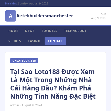
Breaking:
Sunday, August 9, 2026
Sun
A
Airtekbuildersmanchester
Aug 9, 2026
HOME
NEWS
BUSINESS
TECHNOLOGY
SPORTS
CASINO
CONTACT
UNCATEGORIZED
Tại Sao Loto188 Được Xem
Là Một Trong Những Nhà
Cái Hàng Đầu? Khám Phá
Những Tính Năng Đặc Biệt
admin • August 9, 2024