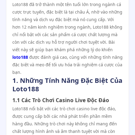
Loto188 đã trở thành một tên tuổi lớn trong ngành cá
cược trực tuyến, đặc biệt là tại châu Á, nhờ vào những
tính năng và dịch vụ đặc biệt mà nó cung cấp. Với
hơn 12 năm kinh nghiệm trong ngành, Loto188 không
chỉ nổi bật với các sản phẩm cá cược chất lượng mà
còn với các dịch vụ hỗ trợ người chơi tuyệt vời. Bài
viết này sẽ giúp bạn khám phá những lý do khiến
loto188
được đánh giá cao, cùng với những tính năng
đặc biệt và mẹo để tối ưu hóa trải nghiệm cá cược của
bạn.
1. Những Tính Năng Đặc Biệt Của
Loto188
1.1 Các Trò Chơi Casino Live Độc Đáo
Loto188 nổi bật với các trò chơi casino live độc đáo,
được cung cấp bởi các nhà phát triển phần mềm
hàng đầu. Những trò chơi này không chỉ mang đến
chất lượng hình ảnh và âm thanh tuyệt vời mà còn