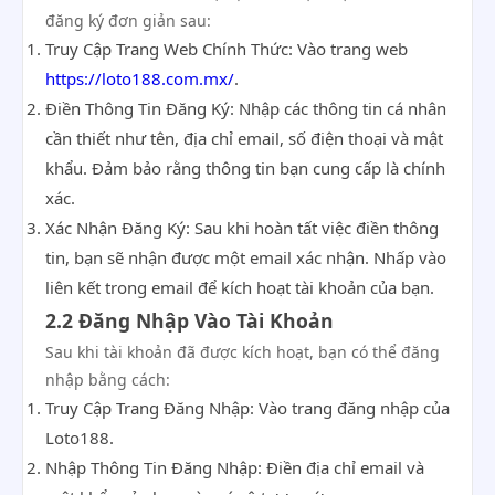
đăng ký đơn giản sau:
Truy Cập Trang Web Chính Thức: Vào trang web
https://loto188.com.mx/
.
Điền Thông Tin Đăng Ký: Nhập các thông tin cá nhân
cần thiết như tên, địa chỉ email, số điện thoại và mật
khẩu. Đảm bảo rằng thông tin bạn cung cấp là chính
xác.
Xác Nhận Đăng Ký: Sau khi hoàn tất việc điền thông
tin, bạn sẽ nhận được một email xác nhận. Nhấp vào
liên kết trong email để kích hoạt tài khoản của bạn.
2.2 Đăng Nhập Vào Tài Khoản
Sau khi tài khoản đã được kích hoạt, bạn có thể đăng
nhập bằng cách:
Truy Cập Trang Đăng Nhập: Vào trang đăng nhập của
Loto188.
Nhập Thông Tin Đăng Nhập: Điền địa chỉ email và